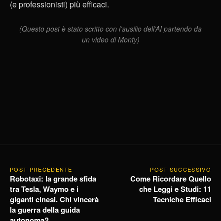
(e professionisti) più efficaci.
(Questo post è stato scritto con l’ausilio dell’AI partendo da
un video di Monty)
POST PRECEDENTE
POST SUCCESSIVO
Robotaxi: la grande sfida
Come Ricordare Quello
tra Tesla, Waymo e i
che Leggi e Studi: 11
giganti cinesi. Chi vincerà
Tecniche Efficaci
la guerra della guida
autonoma?