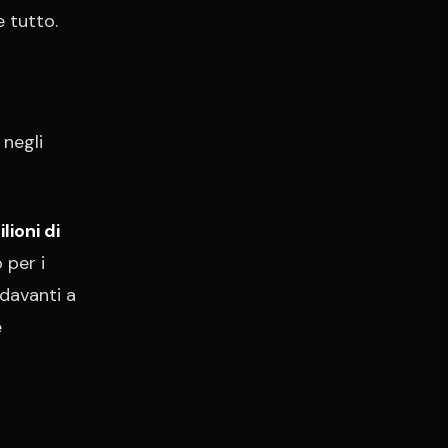
e tutto.
negli
lioni di
per i
 davanti a
e