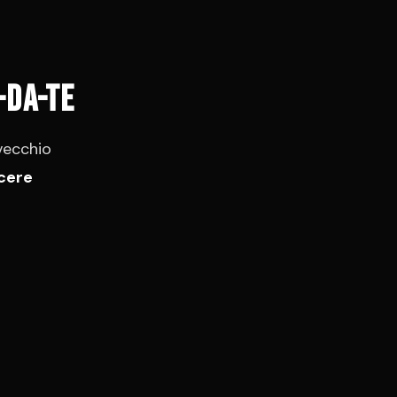
-da-te
 vecchio
cere