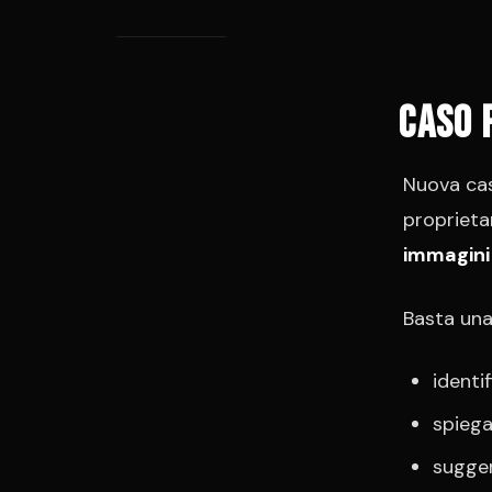
Caso 
Nuova casa
proprieta
immagini 
Basta una
identi
spiega
sugger