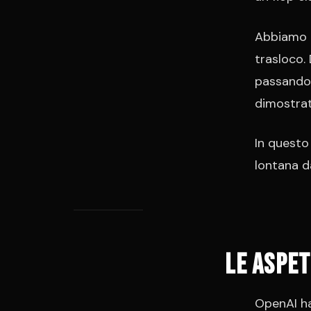
Abbiamo m
trasloco. 
passando 
dimostrat
In questo
lontana d
Le aspet
OpenAI ha