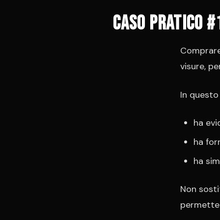
Caso pratico #
Comprare 
visure, pe
In questo
ha evi
ha for
ha sim
Non sosti
permetten