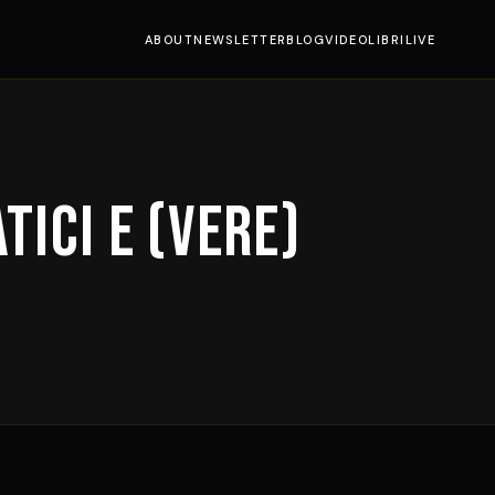
ABOUT
NEWSLETTER
BLOG
VIDEO
LIBRI
LIVE
tici e (vere)