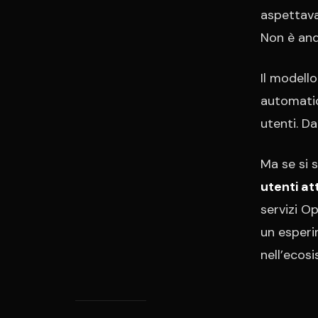
aspettavan
Non è and
Il modello
automatic
utenti. Da
Ma se si 
utenti at
servizi O
un esperi
nell’ecosi