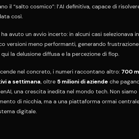
o il “salto cosmico”: l’AI definitiva, capace di risolver
ata così.
 ha avuto un avvio incerto: in alcuni casi selezionava in
o versioni meno performanti, generando frustrazione 
 qui la delusione diffusa e la percezione di flop.
scende nel concreto, i numeri raccontano altro:
700 mi
tivi a settimana
, oltre
5 milioni di aziende
che pagano 
penAI, una crescita inedita nel mondo tech. Non siamo
mento di nicchia, ma a una piattaforma ormai central
stema digitale.