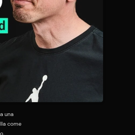
da una
olla come
o.