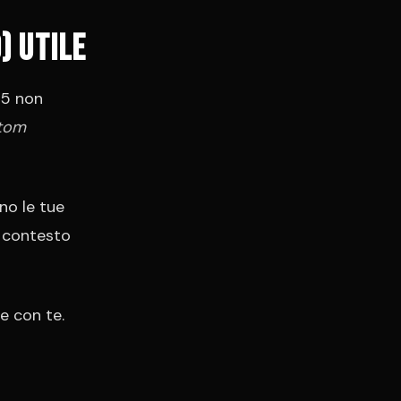
) utile
-5 non
tom
ono le tue
o contesto
e con te.