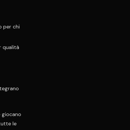
o per chi
 qualità
ntegrano
e giocano
tutte le