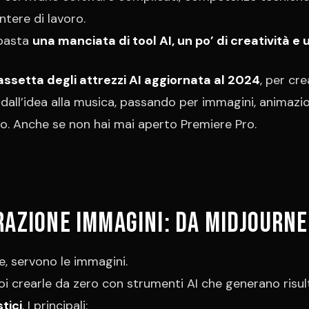
ntere di lavoro.
 basta
una manciata di tool AI, un po’ di creatività e 
assetta degli attrezzi AI aggiornata al 2024
, per cr
 dall’idea alla musica, passando per immagini, animazi
. Anche se non hai mai aperto Premiere Pro.
razione immagini: da Midjourne
re, servono le immagini.
oi crearle da zero con strumenti AI che generano risul
tici
. I principali: