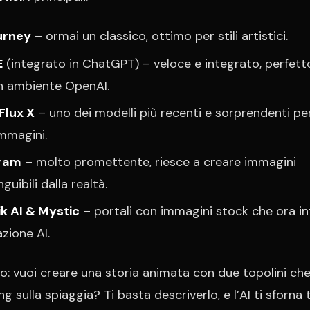
urney
– ormai un classico, ottimo per stili artistici.
E
(integrato in ChatGPT) – veloce e integrato, perfett
in ambiente OpenAI.
 Flux X
– uno dei modelli più recenti e sorprendenti per
immagini.
ram
– molto promettente, riesce a creare immagini
nguibili dalla realtà.
k AI & Mystic
– portali con immagini stock che ora i
zione AI.
: vuoi creare una storia animata con due topolini ch
g sulla spiaggia? Ti basta descriverlo, e l’AI ti sforna 