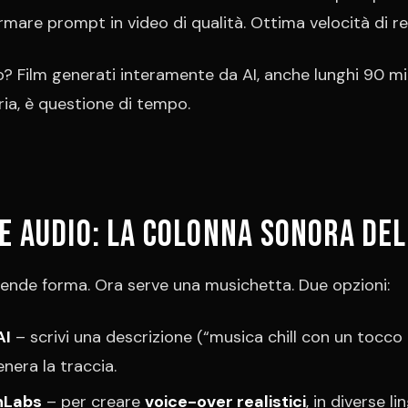
rmare prompt in video di qualità. Ottima velocità di r
ro? Film generati interamente da AI, anche lunghi 90 mi
ria, è questione di tempo.
 e audio: la colonna sonora del
prende forma. Ora serve una musichetta. Due opzioni:
AI
– scrivi una descrizione (“musica chill con un tocco 
enera la traccia.
nLabs
– per creare
voice-over realistici
, in diverse li