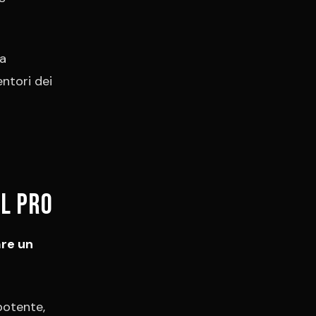
la
ntori dei
ol pro
re un
potente,