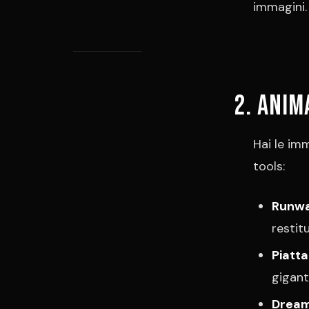
immagini.
2. Anim
Hai le imm
tools:
Runwa
restit
Piatt
gigant
Dream