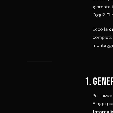
giornate i
Oggi? Ti
Ecco la
c
completi:
montaggio
1. Gene
Per inizia
E oggi pu
fotorealis