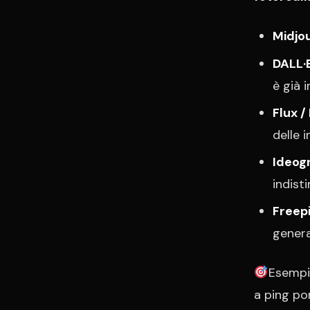
Midjo
DALL·
è già 
Flux /
delle 
Ideog
indisti
Freepi
genera
Esempio
a ping pon