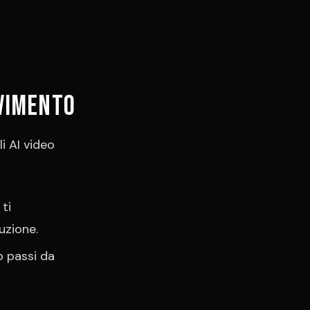
ovimento
li AI video
ti
uzione.
 passi da