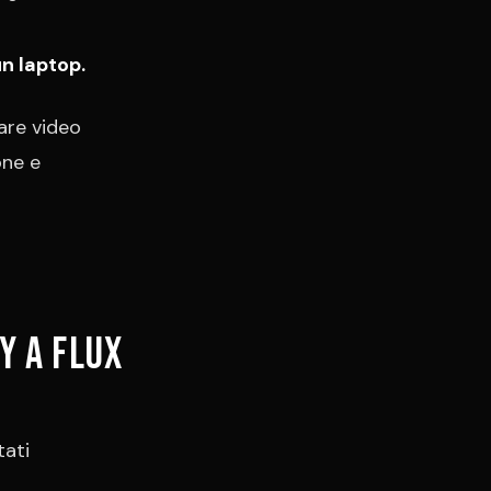
un laptop.
eare video
one e
y a Flux
tati