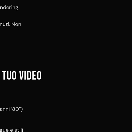
endering.
nuti. Non
 tuo video
anni ’80”)
ngue e stili