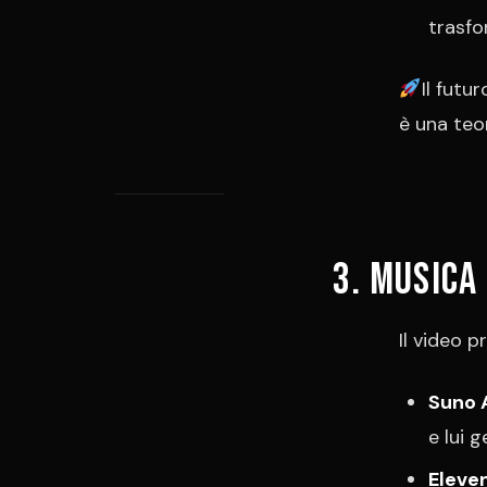
trasfo
Il futu
è una teo
3. Musica
Il video 
Suno 
e lui g
Eleve