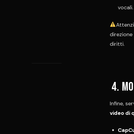
vocali.
Attenzi
direzione
diritti.
4. Mo
Infine, se
video di
CapC