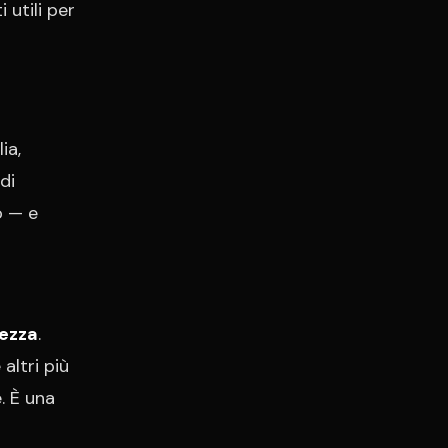
 utili per
ia,
di
o — e
rezza
.
altri più
. È una