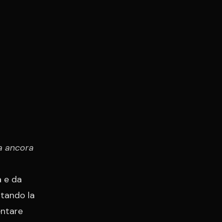
a ancora
a e da
utando la
entare