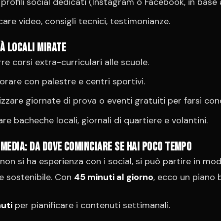
 profili social dedicati (Instagram o Facebook, in base a
care video, consigli tecnici, testimonianze.
tà locali mirate
re corsi extra-curriculari alle scuole.
orare con palestre e centri sportivi.
zzare giornate di prova o eventi gratuiti per farsi con
are bacheche locali, giornali di quartiere e volantini.
 media: da dove cominciare se hai poco tempo
non si ha esperienza con i social, si può partire in mo
e sostenibile. Con
45 minuti al giorno
, ecco un piano 
uti
per pianificare i contenuti settimanali.