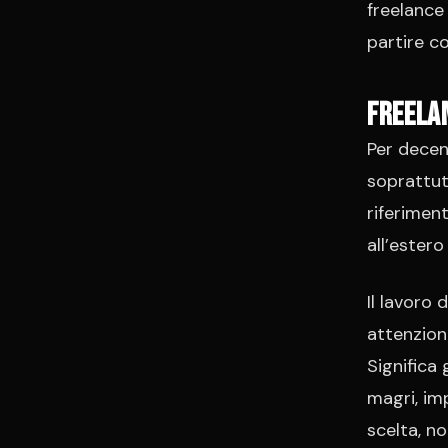
freelance 
partire co
Freelan
Per decenn
soprattut
riferiment
all’ester
Il lavoro 
attenzion
Significa 
magri, imp
scelta, n