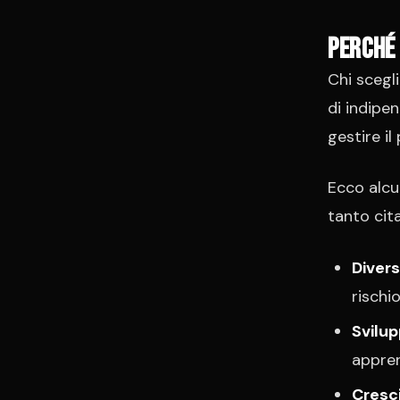
Perché 
Chi scegli
di indipen
gestire i
Ecco alcu
tanto cita
Divers
rischi
Svilu
appre
Cresc