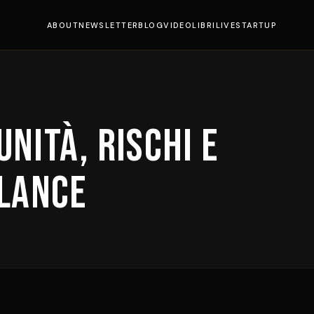
ABOUT
NEWSLETTER
BLOG
VIDEO
LIBRI
LIVE
STARTUP
nità, rischi e
elance