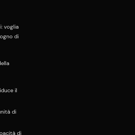
: voglia
sogno di
della
iduce il
nità di
pacità di