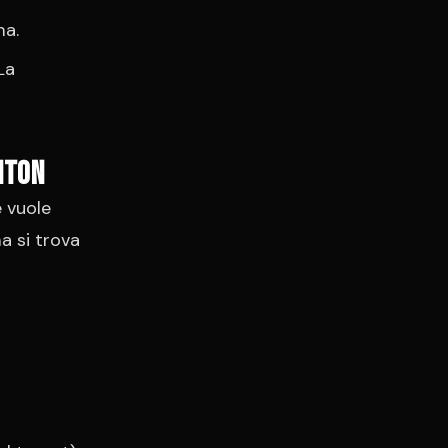
ma.
La
hton
e vuole
a si trova