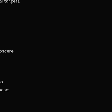
l target).
oscere.
do
base: