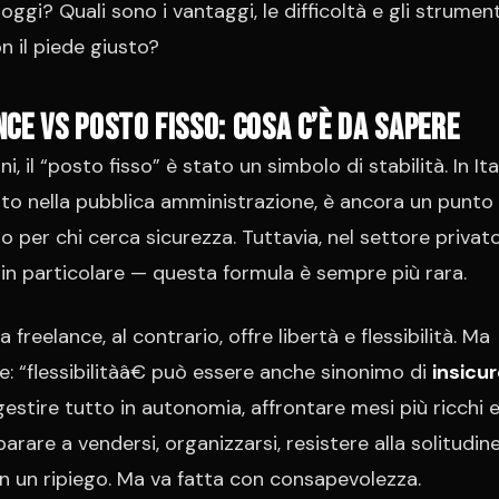
oggi? Quali sono i vantaggi, le difficoltà e gli strumenti
n il piede giusto?
ce vs posto fisso: cosa c’è da sapere
i, il “posto fisso” è stato un simbolo di stabilità. In Ital
to nella pubblica amministrazione, è ancora un punto 
o per chi cerca sicurezza. Tuttavia, nel settore privat
o in particolare — questa formula è sempre più rara.
da freelance, al contrario, offre libertà e flessibilità. Ma
e: “flessibilitàâ€ può essere anche sinonimo di
insicu
gestire tutto in autonomia, affrontare mesi più ricchi e 
arare a vendersi, organizzarsi, resistere alla solitudine
on un ripiego. Ma va fatta con consapevolezza.