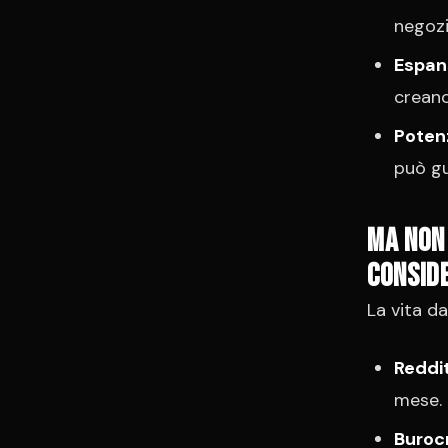
negozi
Espan
creano
Poten
può gu
Ma non 
consid
La vita d
Reddit
mese.
Burocr