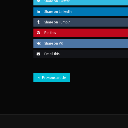
Share on Twitter
Share on LinkedIn
Share on Tumblr
Pin this
Share on VK
Email this
Previous article