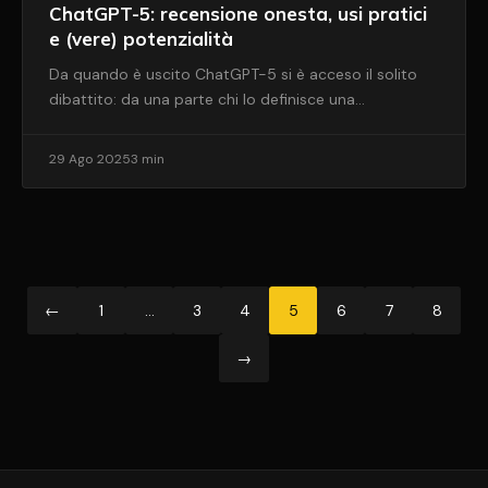
ChatGPT-5: recensione onesta, usi pratici
e (vere) potenzialità
Da quando è uscito ChatGPT-5 si è acceso il solito
dibattito: da una parte chi lo definisce una…
29 Ago 2025
3 min
←
1
…
3
4
5
6
7
8
→