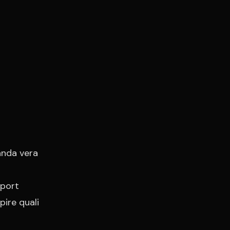
anda vera
eport
pire quali