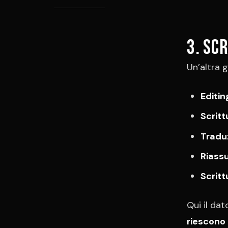
3. Sc
Un’altra g
Editin
Scrit
Tradu
Riassu
Scritt
Qui il dat
riescono 