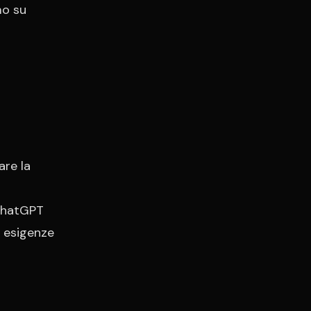
mo su
are la
ChatGPT
 esigenze