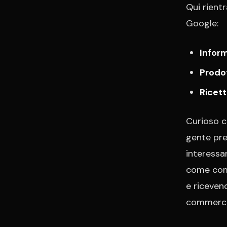
Qui rientr
Google:
Inform
Prodot
Ricett
Curioso c
gente pre
interessa
come comp
e ricevend
commerc