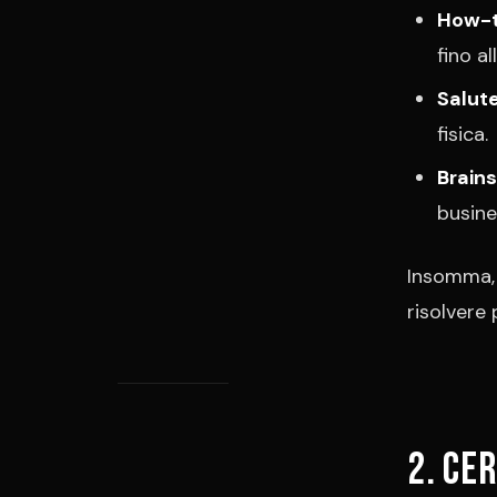
How-t
fino al
Salute
fisica.
Brain
busine
Insomma, 
risolvere 
2. Ce