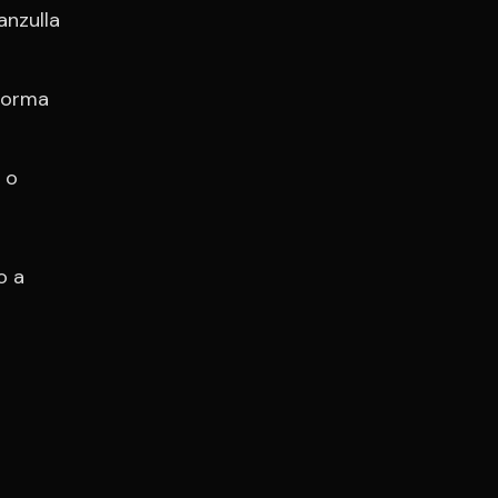
anzulla
 forma
 o
o a