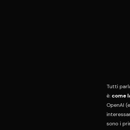
Tutti par
è:
come la
OpenAI (e
interessan
sono i pri