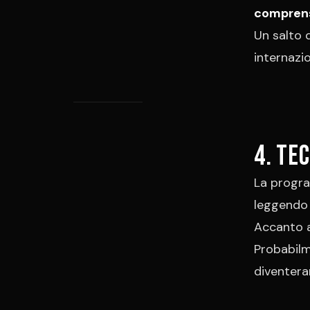
comprensi
Un salto 
internazi
4. Te
La progr
leggendo i
Accanto a
Probabilm
diventera