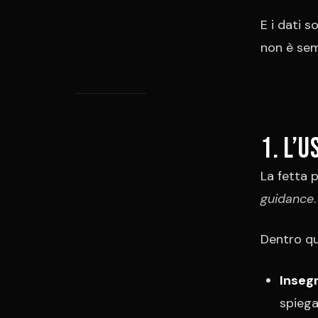
E i dati s
non è sem
1. L’
La fetta 
guidance
Dentro qu
Inseg
spiega