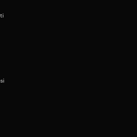
ti
si